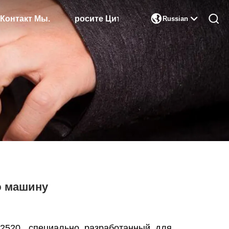

Контакт Мы.
Запросите Цитату
Russian
ю машину
2520, специально разработанный для