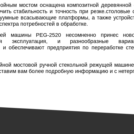
войным мостом оснащена композитной деревянной 
ть стабильность и точность при резке.столовые с
куумные всасывающие платформы, а также устройс
спектра потребностей в обработке.
щей машины PEG-2520 несомненно принес нов
еля эксплуатация, и разнообразные вар
е и обеспечивают предприятия по переработке с
йной мостовой ручной стекольной режущей машине,
ставим вам более подробную информацию и с нетерп