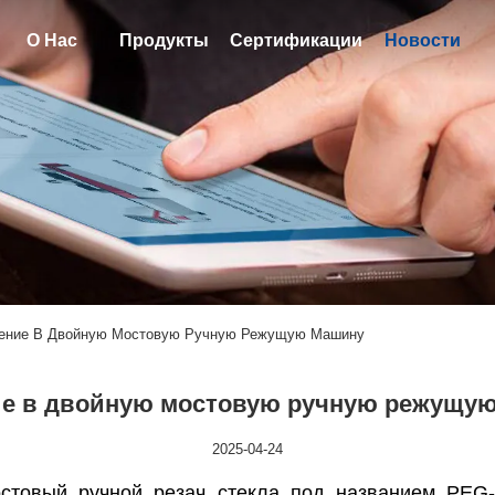
О Нас
Продукты
Сертификации
Новости
дение В Двойную Мостовую Ручную Режущую Машину
е в двойную мостовую ручную режущу
2025-04-24
стовый ручной резач стекла под названием PEG-