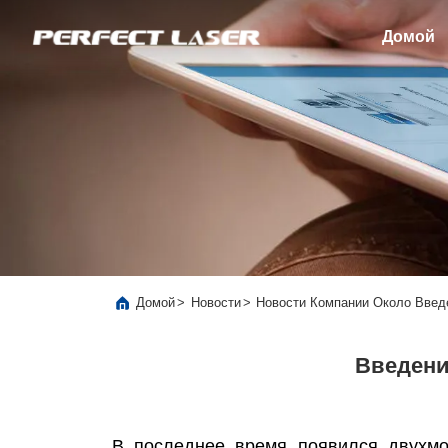
Домой
>
>
Домой
Новости
Новости Компании Около Вве
Введени
В последнее время появился двухмо