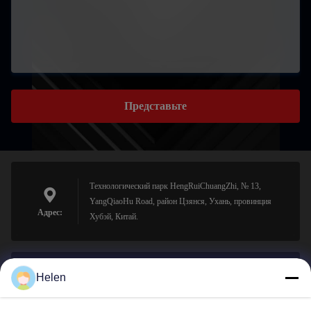
Представьте
Технологический парк HengRuiChuangZhi, № 13,
YangQiaoHu Road, район Цзянся, Ухань, провинция
Адрес:
Хубэй, Китай.
Helen
sales@perfectlaser.net
Электронная
почта