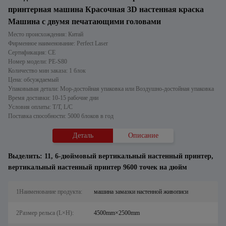
принтерная машина Красочная 3D настенная краска
Машина с двумя печатающими головами
Место происхождения: Китай
Фирменное наименование: Perfect Laser
Сертификация: CE
Номер модели: PE-S80
Количество мин заказа: 1 блок
Цена: обсуждаемый
Упаковывая детали: Мор-достойная упаковка или Воздушно-достойная упаковка
Время доставки: 10-15 рабочие дни
Условия оплаты: T/T, L/C
Поставка способности: 5000 блоков в год
Деталь
Описание
Выделить:
11
,
6-дюймовый вертикальный настенный принтер
,
вертикальный настенный принтер 9600 точек на дюйм
1Наименование продукта:
машина замазки настенной живописи
2Размер рельса (L×H):
4500mm×2500mm