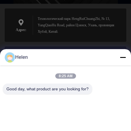
Технологический парк HengRuiChuangZhi, № 13,
YangQiaoHu Road, район Цзянся, Ухань, провинция
Адрес:
Хубэй, Китай.
Helen
sales@perfectlaser.net
Электронная
почта
8:25 AM
Good day, what product are you looking for?
0086-27-8679-1986
Телефон