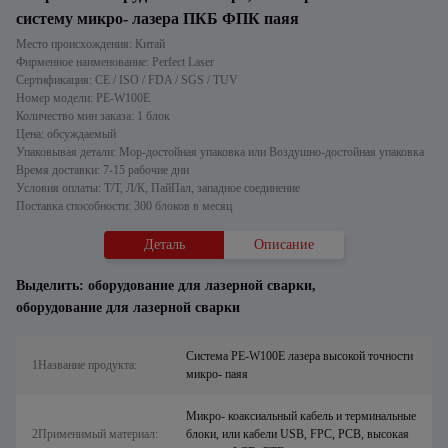
систему микро- лазера ПКБ ФПК паяя
Место происхождения: Китай
Фирменное наименование: Perfect Laser
Сертификация: CE / ISO / FDA / SGS / TUV
Номер модели: PE-W100E
Количество мин заказа: 1 блок
Цена: обсуждаемый
Упаковывая детали: Мор-достойная упаковка или Воздушно-достойная упаковка
Время доставки: 7-15 рабочие дни
Условия оплаты: Т/Т, Л/К, ПайПал, западное соединение
Поставка способности: 300 блоков в месяц
Деталь
Описание
Выделить:
оборудование для лазерной сварки
,
оборудование для лазерной сварки
Система PE-W100E лазера высокой точности
1Название продукта:
микро- паяя
Микро- коаксиальный кабель и терминальные
2Применимый материал:
блоки, или кабели USB, FPC, PCB, высокая