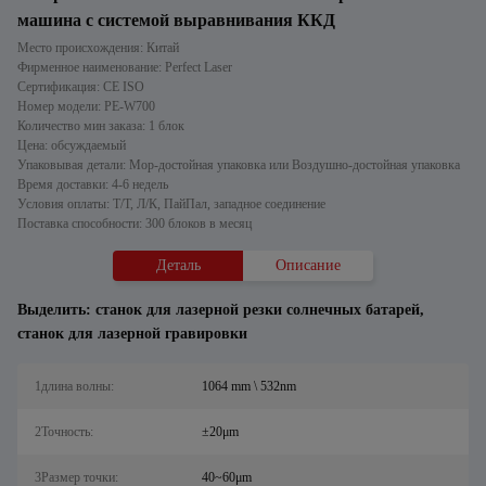
машина с системой выравнивания ККД
Место происхождения: Китай
Фирменное наименование: Perfect Laser
Сертификация: CE ISO
Номер модели: PE-W700
Количество мин заказа: 1 блок
Цена: обсуждаемый
Упаковывая детали: Мор-достойная упаковка или Воздушно-достойная упаковка
Время доставки: 4-6 недель
Условия оплаты: Т/Т, Л/К, ПайПал, западное соединение
Поставка способности: 300 блоков в месяц
Деталь
Описание
Выделить:
станок для лазерной резки солнечных батарей
,
станок для лазерной гравировки
1длина волны:
1064 mm \ 532nm
2Точность:
±20μm
3Размер точки:
40~60μm