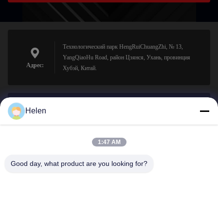
Технологический парк HengRuiChuangZhi, № 13,
YangQiaoHu Road, район Цзянся, Ухань, провинция
Адрес:
Хубэй, Китай.
Helen
sales@perfectlaser.net
Электронная
почта
1:47 AM
Good day, what product are you looking for?
0086-27-8679-1986
Телефон